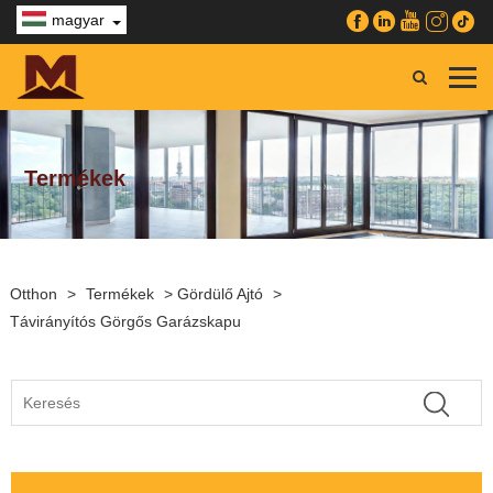
magyar
Termékek
Otthon
>
Termékek
>
Gördülő Ajtó
>
Távirányítós Görgős Garázskapu