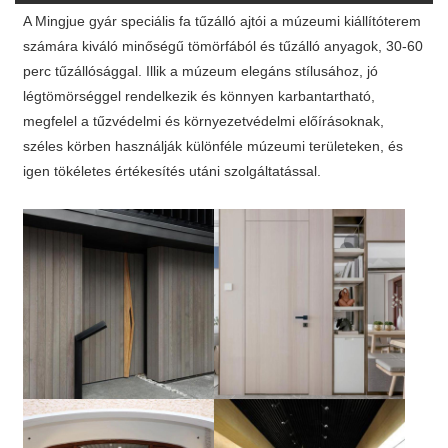
A Mingjue gyár speciális fa tűzálló ajtói a múzeumi kiállítóterem
számára kiváló minőségű tömörfából és tűzálló anyagok, 30-60
perc tűzállósággal. Illik a múzeum elegáns stílusához, jó
légtömörséggel rendelkezik és könnyen karbantartható,
megfelel a tűzvédelmi és környezetvédelmi előírásoknak,
széles körben használják különféle múzeumi területeken, és
igen tökéletes értékesítés utáni szolgáltatással.