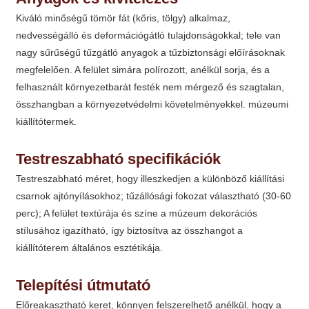
Kiváló minőségű tömör fát (kőris, tölgy) alkalmaz,
nedvességálló és deformációgátló tulajdonságokkal; tele van
nagy sűrűségű tűzgátló anyagok a tűzbiztonsági előírásoknak
megfelelően. A felület simára polírozott, anélkül sorja, és a
felhasznált környezetbarát festék nem mérgező és szagtalan,
összhangban a környezetvédelmi követelményekkel. múzeumi
kiállítótermek.
Testreszabható specifikációk
Testreszabható méret, hogy illeszkedjen a különböző kiállítási
csarnok ajtónyílásokhoz; tűzállósági fokozat választható (30-60
perc); A felület textúrája és színe a múzeum dekorációs
stílusához igazítható, így biztosítva az összhangot a
kiállítóterem általános esztétikája.
Telepítési útmutató
Előreakasztható keret, könnyen felszerelhető anélkül, hogy a