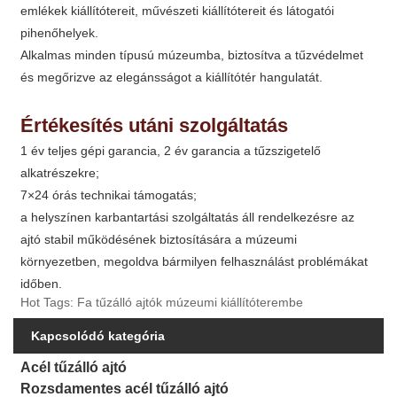
emlékek kiállítótereit, művészeti kiállítótereit és látogatói
pihenőhelyek.
Alkalmas minden típusú múzeumba, biztosítva a tűzvédelmet
és megőrizve az elegánsságot a kiállítótér hangulatát.
Értékesítés utáni szolgáltatás
1 év teljes gépi garancia, 2 év garancia a tűzszigetelő
alkatrészekre;
7×24 órás technikai támogatás;
a helyszínen karbantartási szolgáltatás áll rendelkezésre az
ajtó stabil működésének biztosítására a múzeumi
környezetben, megoldva bármilyen felhasználást problémákat
időben.
Hot Tags: Fa tűzálló ajtók múzeumi kiállítóterembe
Kapcsolódó kategória
Acél tűzálló ajtó
Rozsdamentes acél tűzálló ajtó