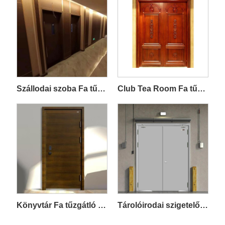
Szállodai szoba Fa tűzálló ajtó
Club Tea Room Fa tűzálló ajtó
Könyvtár Fa tűzgátló ajtó
Tárolóirodai szigetelő acél és fa tűzálló ajtó