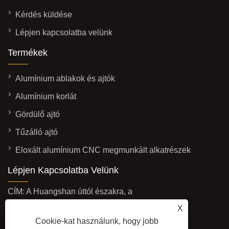
Kérdés küldése
Lépjen kapcsolatba velünk
Termékek
Alumínium ablakok és ajtók
Alumínium korlát
Gördülő ajtó
Tűzálló ajtó
Eloxált alumínium CNC megmunkált alkatrészek
Lépjen Kapcsolatba Velünk
CÍM: A Huangshan úttól északra, a
Yinglong Road, Linqu megye,
X
Shandong tartomány, Kína
Cookie-kat használunk, hogy jobb