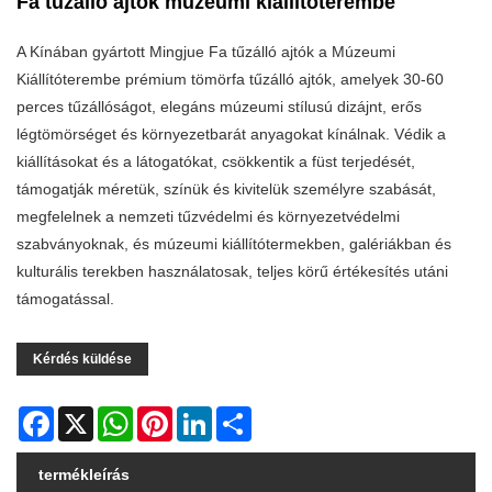
Fa tűzálló ajtók múzeumi kiállítóterembe
A Kínában gyártott Mingjue Fa tűzálló ajtók a Múzeumi
Kiállítóterembe prémium tömörfa tűzálló ajtók, amelyek 30-60
perces tűzállóságot, elegáns múzeumi stílusú dizájnt, erős
légtömörséget és környezetbarát anyagokat kínálnak. Védik a
kiállításokat és a látogatókat, csökkentik a füst terjedését,
támogatják méretük, színük és kivitelük személyre szabását,
megfelelnek a nemzeti tűzvédelmi és környezetvédelmi
szabványoknak, és múzeumi kiállítótermekben, galériákban és
kulturális terekben használatosak, teljes körű értékesítés utáni
támogatással.
Kérdés küldése
Facebook
X
WhatsApp
Pinterest
LinkedIn
Share
termékleírás