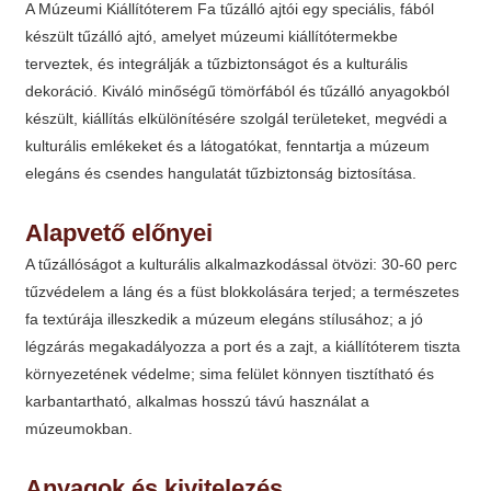
A Múzeumi Kiállítóterem Fa tűzálló ajtói egy speciális, fából
készült tűzálló ajtó, amelyet múzeumi kiállítótermekbe
terveztek, és integrálják a tűzbiztonságot és a kulturális
dekoráció. Kiváló minőségű tömörfából és tűzálló anyagokból
készült, kiállítás elkülönítésére szolgál területeket, megvédi a
kulturális emlékeket és a látogatókat, fenntartja a múzeum
elegáns és csendes hangulatát tűzbiztonság biztosítása.
Alapvető előnyei
A tűzállóságot a kulturális alkalmazkodással ötvözi: 30-60 perc
tűzvédelem a láng és a füst blokkolására terjed; a természetes
fa textúrája illeszkedik a múzeum elegáns stílusához; a jó
légzárás megakadályozza a port és a zajt, a kiállítóterem tiszta
környezetének védelme; sima felület könnyen tisztítható és
karbantartható, alkalmas hosszú távú használat a
múzeumokban.
Anyagok és kivitelezés