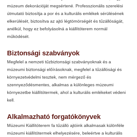
múzeum dekorációját megsértené. Professzionális szerelési
útmutató biztosítja a por és a kulturális emlékek sérülésének
elkerülését, biztosítva az ajtó légtömörségét és tűzállóságát,
anélkül, hogy ez befolyásolná a kiállítóterem normál
működését.
Biztonsági szabványok
Megfelel a nemzeti tűzbiztonsági szabványoknak és a
múzeumi biztonsági előírásoknak, megfelel a tűzállósági és
környezetvédelmi tesztek, nem mérgező és
szennyeződésmentes, alkalmas a különleges múzeumi
környezetbe kiállítótermek, ahol a kulturális emlékeket védeni
kell.
Alkalmazható forgatókönyvek
Múzeumi Kiállítóterem fa tűzálló ajtóink alkalmasak különféle
múzeumi kiállítótermek elhelyezésére, beleértve a kulturális